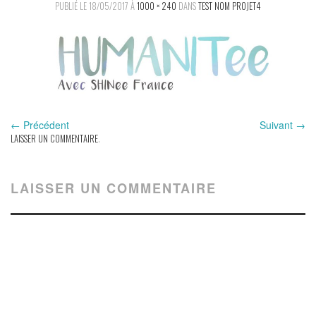
PUBLIÉ LE
18/05/2017
À
1000 × 240
DANS
TEST NOM PROJET4
ACTUALITÉS
PRÉSENTATION
FAIRE UN DON
CONTACT
←
Précédent
Suivant
→
LAISSER UN COMMENTAIRE
.
LAISSER UN COMMENTAIRE